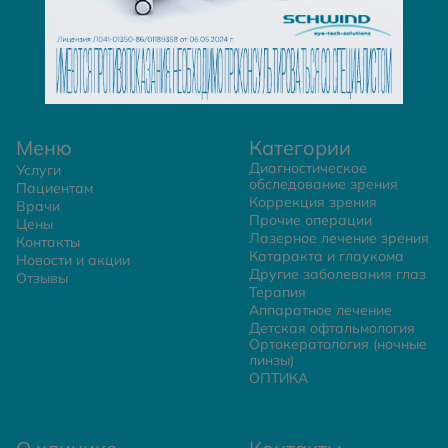
Меню
Категории
Диагностическое
Услуги
обследование зрения
Пациентам
Коррекция зрения
Врачи
Прочие операции
Цены
Лазерное лечение зрения
Контакты
Катаракта и глаукома
Новости и акции
Другие заболевания глаз
Отзывы
Терапия
Аппаратное лечение
Детская офтальмология
Ортокератология (ночные
линзы)
ОПТИКА