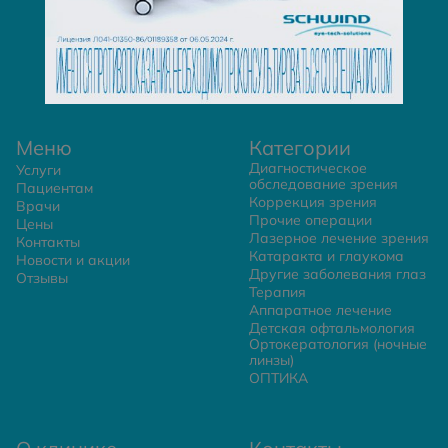
Меню
Категории
Диагностическое
Услуги
обследование зрения
Пациентам
Коррекция зрения
Врачи
Прочие операции
Цены
Лазерное лечение зрения
Контакты
Катаракта и глаукома
Новости и акции
Другие заболевания глаз
Отзывы
Терапия
Аппаратное лечение
Детская офтальмология
Ортокератология (ночные
линзы)
ОПТИКА