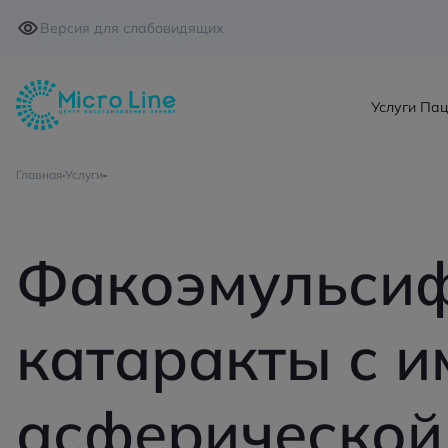
Версия для слабовидящих
Услуги
Пац
Главная
Услуги
Факоэмульсиф
катаракты с 
асферической