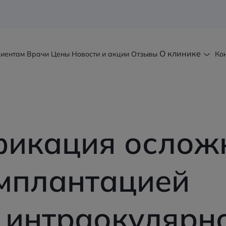
О клинике
иентам
Врачи
Цены
Новости и акции
Отзывы
Ко
икация ослож
имплантацией
 интраокулярно