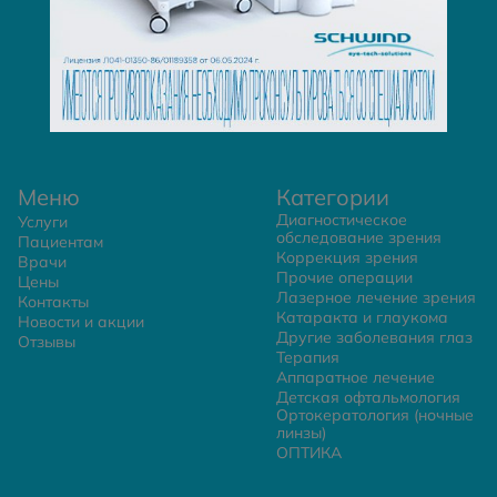
Меню
Категории
Диагностическое
Услуги
обследование зрения
Пациентам
Коррекция зрения
Врачи
Прочие операции
Цены
Лазерное лечение зрения
Контакты
Катаракта и глаукома
Новости и акции
Другие заболевания глаз
Отзывы
Терапия
Аппаратное лечение
Детская офтальмология
Ортокератология (ночные
линзы)
ОПТИКА